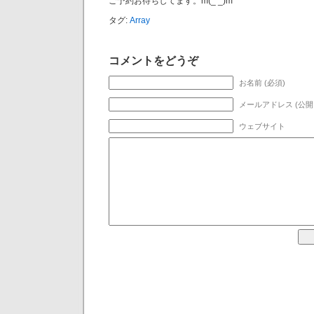
ご予約お待ちしてます。m(_ _)m
タグ:
Array
コメントをどうぞ
お名前 (必須)
メールアドレス (公開
ウェブサイト