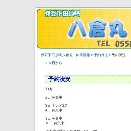
伊豆下田須崎八倉丸 釣果情報
>
予約状況
>
予約状況
«
今日から
予約状況
11月
2日 募集中
3日 キンメ2名
4日 募集中
9日 募集中
10日 募集中