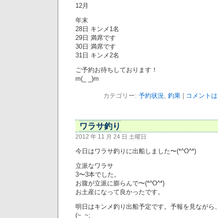
12月
年末
28日 キンメ1名
29日 満席です
30日 満席です
31日 キンメ2名
ご予約お待ちしております！
m(_ _)m
カテゴリー:
予約状況
,
釣果
|
コメントは
ワラサ釣り
2012 年 11 月 24 日 土曜日
今日はワラサ釣りに出船しました〜(*^O^*)
立派なワラサ
3〜3本でした。
お腹が立派に膨らんで〜(*^O^*)
お土産になって良かったです。
明日はキンメ釣り出船予定です。予報を見ながら
(~_~;