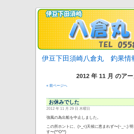
伊豆下田須崎八倉丸 釣果情
2012 年 11 月 の
« 前ページへ
お休みでした
2012 年 11 月 29 日 木曜日
強風の為出船を中止しました。
この所ホントに、(>_<)天候に恵まれず〜(~_~;
す〜(*^O^*)