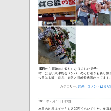
15日から須崎はお祭りになりました笶予r
昨日は若い衆津島会メンバーのくじ引きもあり賑
今日は太鼓、道具、御輿と須崎祭典賑わってます
カテゴリー:
釣果
|
コメントはまだあ
2016 年 7 月 13 日 水曜日
本日の釣果はイサキを各20匹くらいでした。他真