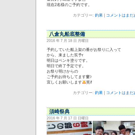
現在2名様のご予約です。
カテゴリー:
釣果
|
コメントはまだあ
八倉丸船底整備
2016 年 7 月 18 日 月曜日
予約していた船上架の番がお祭りに入って
から、来ました笶予r
明日はペンキ塗りです。
明日で終了予定です。
お祭り明けからの
ご予約お待ちしてます窶ｼ
宜しくお願いします
筅ｵ
カテゴリー:
釣果
|
コメントはまだあ
須崎祭典
2016 年 7 月 17 日 日曜日