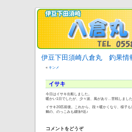
伊豆下田須崎八倉丸 釣果情
«
キンメ
イサキ
今日はイサキ出船しました。
暖かい1日でしたが、少々波、風があり…苦戦しまし
イサキ20匹前後。これから、段々暖かくなり、様子も
鯛の、のっこみも縲怺ﾔ近♪
コメントをどうぞ