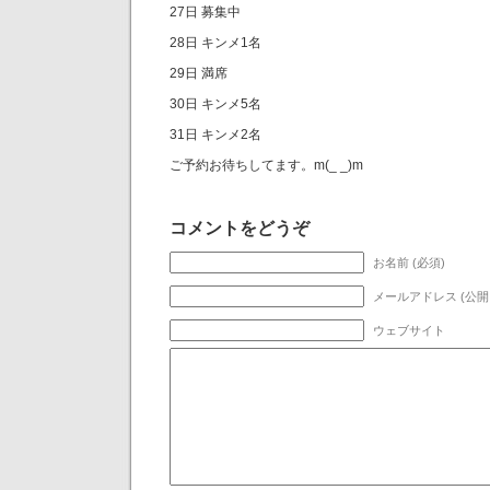
27日 募集中
28日 キンメ1名
29日 満席
30日 キンメ5名
31日 キンメ2名
ご予約お待ちしてます。m(_ _)m
コメントをどうぞ
お名前 (必須)
メールアドレス (公開
ウェブサイト