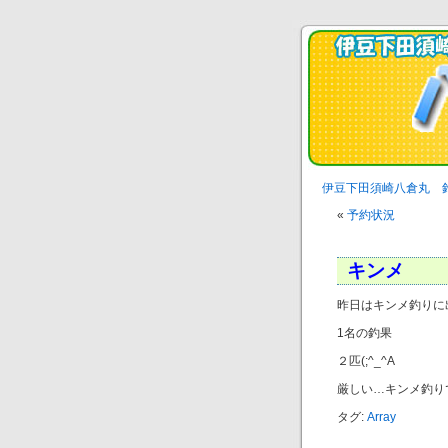
伊豆下田須崎八倉丸 
«
予約状況
キンメ
昨日はキンメ釣りに
1名の釣果
２匹(;^_^A
厳しい…キンメ釣り
タグ:
Array