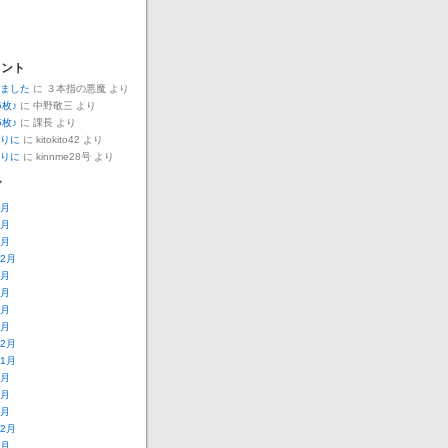
メント
ました
に
３本指の悪魔
より
5枚♪
に
中野敬三
より
5枚♪
に
課長
より
りに
に
kitokito42
より
りに
に
kinnme28号
より
ブ
7月
5月
1月
12月
9月
4月
2月
1月
12月
11月
8月
7月
6月
12月
9月