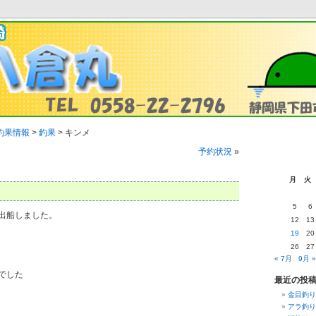
釣果情報
>
釣果
>
キンメ
予約状況
»
月
火
5
6
出船しました。
12
13
19
20
26
27
« 7月
9月 »
でした
最近の投
金目釣り
アラ釣り