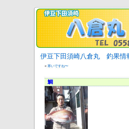
伊豆下田須崎八倉丸 釣果情
«
寒いですね〜
鯛