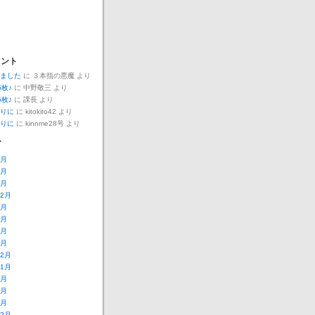
メント
ました
に
３本指の悪魔
より
5枚♪
に
中野敬三
より
5枚♪
に
課長
より
りに
に
kitokito42
より
りに
に
kinnme28号
より
ブ
7月
5月
1月
12月
9月
4月
2月
1月
12月
11月
8月
7月
6月
12月