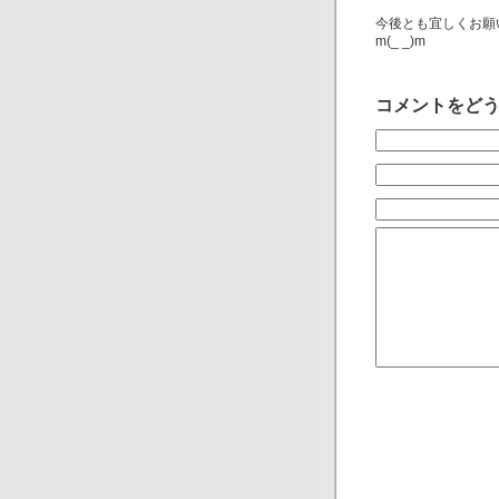
今後とも宜しくお願
m(_ _)m
コメントをど