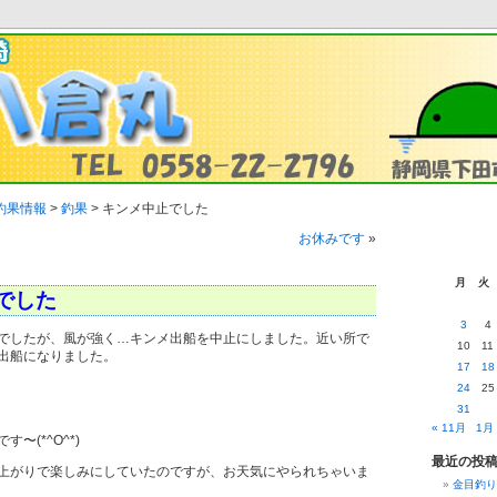
釣果情報
>
釣果
>
キンメ中止でした
お休みです
»
月
火
でした
3
4
でしたが、風が強く…キンメ出船を中止にしました。近い所で
10
11
出船になりました。
17
18
24
25
31
« 11月
1月 
〜(*^O^*)
最近の投
上がりで楽しみにしていたのですが、お天気にやられちゃいま
金目釣り