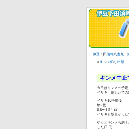
伊豆下田須崎八倉丸 
«
キンメ釣り出船
キンメ中止
今日はキンメの予定
イサキ、鯛狙いでの
イサキ10匹前後
鯛2枚
0.8〜1.5キロ
イサキも型良かったです
やっとキンメも調子
した(T_T)