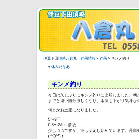
伊豆下田須崎八倉丸 釣果情報
>
釣果
>
キンメ釣り
«
休みだなあ
キンメ釣り
今日は久しぶりにキンメ釣りに出船しました。朝
までと違い随分涼しくなり、水温も下がり気味なの
何とかお土産になりました。
5〜9匹
0.8〜2キロ前後
少しづつですが、潮も安定し始めています。是非
(*^O^*)！