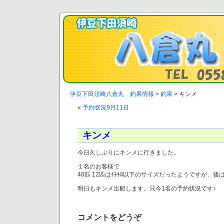
伊豆下田須崎八倉丸 釣果情報
>
釣果
>
キンメ
«
予約状況9月11日
キンメ
今日久しぶりにキンメに行きました。
１名のお客様で
40匹 12匹はｲﾁｷﾛ以下のサイズだったようですが、後
明日もキンメ出船します。只今1名の予約状況です♪
コメントをどうぞ