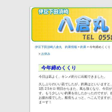
伊豆下田須崎八倉丸 釣果情報
>
釣果
>
今年締めくくり
«
お休み
今年締めくくり
今日は凪よく、キンメ釣りに出船できました。
久しぶりのいい凪でしたが、釣果はといいますと、今一つ
1匹 2.5キロ 明日からまた、風も強くなり、今
す。もう少しいい釣果を出したかったのですが、
お疲れ様でした。船長ちょっと、へこんでますが
まーす！