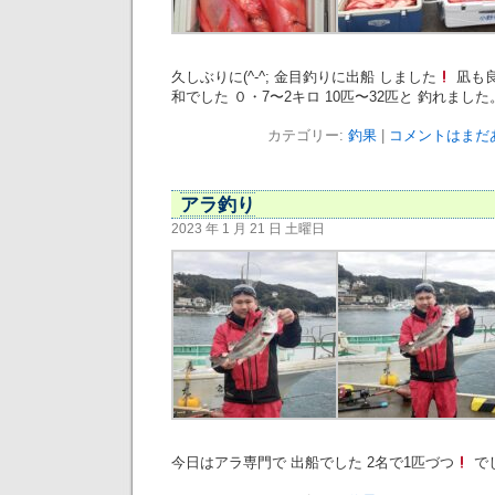
久しぶりに(^-^; 金目釣りに出船 しました
凪も良
和でした ０・7〜2キロ 10匹〜32匹と 釣れました
カテゴリー:
釣果
|
コメントはまだあ
アラ釣り
2023 年 1 月 21 日 土曜日
今日はアラ専門で 出船でした 2名で1匹づつ
で