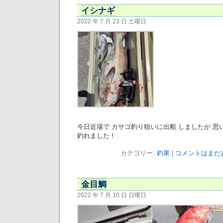
イシナギ
2022 年 7 月 23 日 土曜日
今日近場で カサゴ釣り狙いに出船 しましたが 思
釣れました！
カテゴリー:
釣果
|
コメントはまだあ
金目鯛
2022 年 7 月 10 日 日曜日