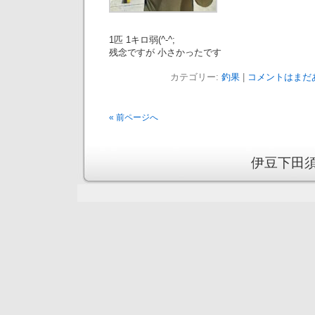
1匹 1キロ弱(^-^;
残念ですが 小さかったです
カテゴリー:
釣果
|
コメントはまだあ
« 前ページへ
伊豆下田